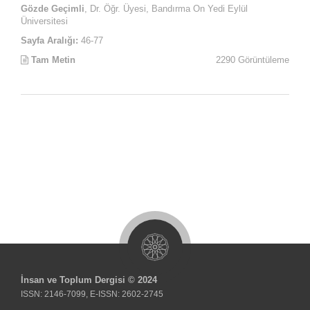
Gözde Geçimli
, Dr. Öğr. Üyesi, Bandırma On Yedi Eylül
Üniversitesi
Sayfa Aralığı:
46-77
Tam Metin
2290 Görüntüleme
İnsan ve Toplum Dergisi © 2024
ISSN: 2146-7099, E-ISSN: 2602-2745