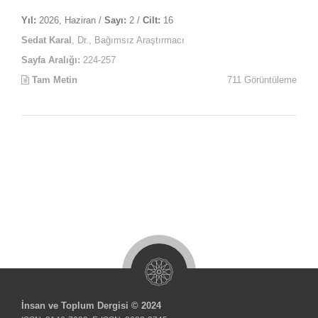
Yıl:
2026, Haziran /
Sayı:
2 /
Cilt:
16
Sedat Karal
, Dr., Bağımsız Araştırmacı
Sayfa Aralığı:
224-257
Tam Metin
711 Görüntüleme
İnsan ve Toplum Dergisi © 2024