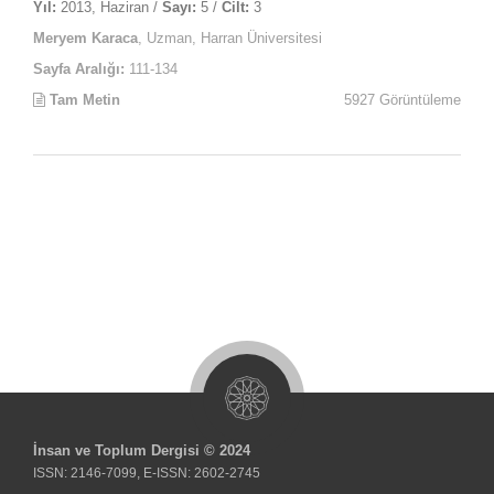
Yıl:
2013, Haziran /
Sayı:
5 /
Cilt:
3
Meryem Karaca
, Uzman, Harran Üniversitesi
Sayfa Aralığı:
111-134
Tam Metin
5927 Görüntüleme
İnsan ve Toplum Dergisi © 2024
ISSN: 2146-7099, E-ISSN: 2602-2745