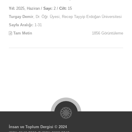
Yıl:
2025, Haziran /
Sayı:
2 /
Cilt:
15
Turgay Demir
, Dr. Öğr. Üyesi, Recep Tayyip Erdoğan Üniversitesi
Sayfa Aralığı:
1-31
Tam Metin
1856 Görüntüleme
İnsan ve Toplum Dergisi © 2024