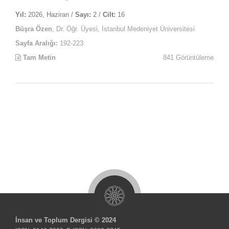
Yıl:
2026, Haziran /
Sayı:
2 /
Cilt:
16
Büşra Özen
, Dr. Öğr. Üyesi, İstanbul Medeniyet Üniversitesi
Sayfa Aralığı:
192-223
Tam Metin
841 Görüntüleme
İnsan ve Toplum Dergisi © 2024