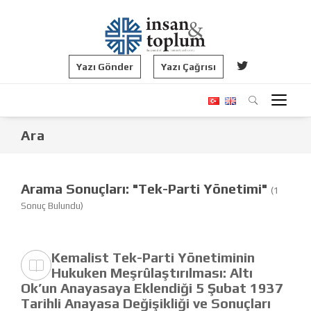
Yazı Gönder
Yazı Çağrısı
Ara
Arama Sonuçları: "Tek-Parti Yönetimi"
(1
Sonuç Bulundu)
Kemalist Tek-Parti Yönetiminin
Hukuken Meşrûlaştırılması: Altı
Ok’un Anayasaya Eklendiği 5 Şubat 1937
Tarihli Anayasa Değişikliği ve Sonuçları