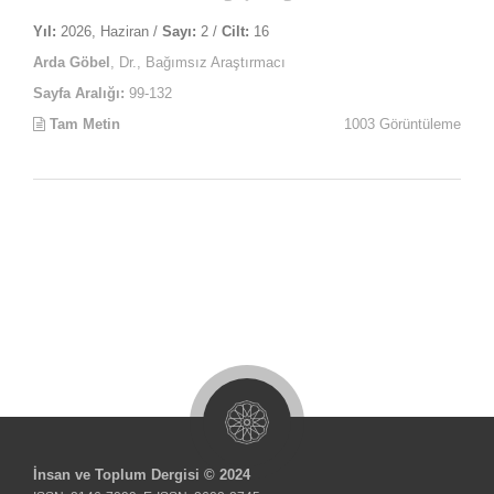
Yıl:
2026, Haziran /
Sayı:
2 /
Cilt:
16
Arda Göbel
, Dr., Bağımsız Araştırmacı
Sayfa Aralığı:
99-132
Tam Metin
1003 Görüntüleme
İnsan ve Toplum Dergisi © 2024