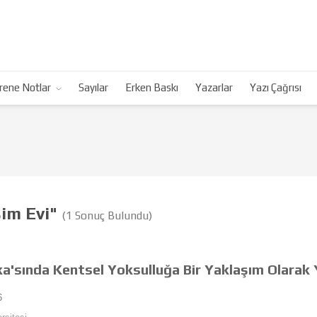
rene Notlar
Sayılar
Erken Baskı
Yazarlar
Yazı Çağrısı
şim Evi"
(1 Sonuç Bulundu)
'sında Kentsel Yoksulluğa Bir Yaklaşım Olarak 
6