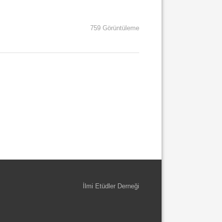
759 Görüntüleme
İlmi Etüdler Derneği