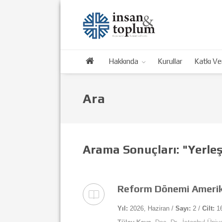
Hakkında
Kurullar
Katkı Ve
Ara
Arama Sonuçları: "Yerle
Reform Dönemi Amerika
Yıl:
2026, Haziran /
Sayı:
2 /
Cilt:
1