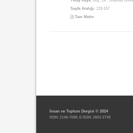
Tülay Kaya
, Doç. Dr., İstanbul Ünive
Sayfa Aralığı:
133-157
Tam Metin
İnsan ve Toplum Dergisi © 2024
ISSN: 2146-7099, E-ISSN: 2602-2745