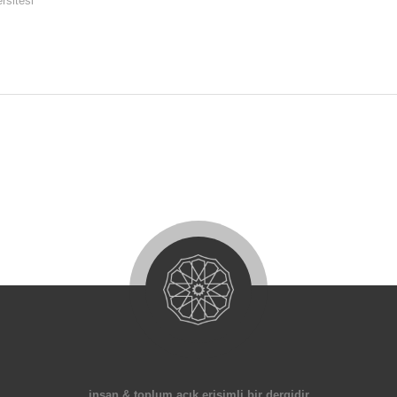
rsitesi
insan & toplum açık erişimli bir dergidir