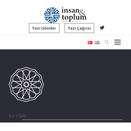
Yazı Gönder
Yazı Çağrısı
İLETIŞIM