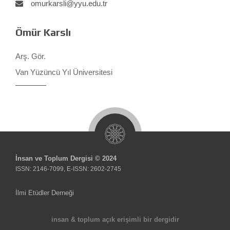
omurkarsli@yyu.edu.tr
Ömür Karslı
Arş. Gör.
Van Yüzüncü Yıl Üniversitesi
İnsan ve Toplum Dergisi © 2024
ISSN: 2146-7099, E-ISSN: 2602-2745
İlmi Etüdler Derneği
insan & toplum açık erişimli bir dergidir