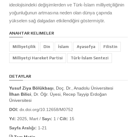
ideolojisindeki değişimlerden ve Türk-İslam milliyetçiliğinin
yoğunluğunun artmasına neden olan dünya çapında
yükselen sağ dalgadan etkilendiğini göstermiştir.
ANAHTAR KELIMELER
Milliyetçilik
Din
İslam
Ayasofya
Filistin
Milliyetçi Hareket Partisi
Türk-İslam Sentezi
DETAYLAR
Yusuf Ziya Bölükbaşı
, Doç. Dr., Anadolu Üniversitesi
İlhan Bilici
, Dr. Öğr. Üyesi, Recep Tayyip Erdoğan
Üniversitesi
DOI:
dx.doi.org/10.12658/M0752
Yıl:
2025, Mart /
Sayı:
1 /
Cilt:
15
Sayfa Aralığı:
1-21
Tam Metin