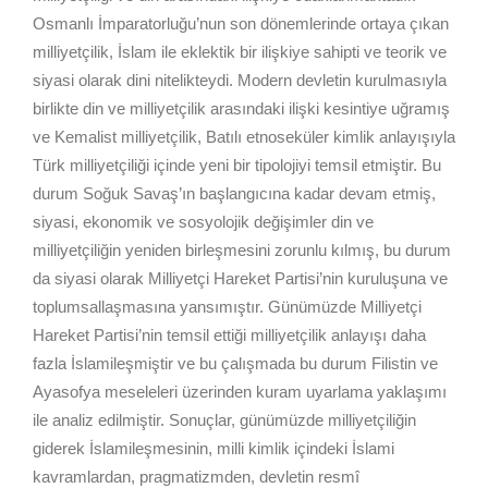
Osmanlı İmparatorluğu’nun son dönemlerinde ortaya çıkan
milliyetçilik, İslam ile eklektik bir ilişkiye sahipti ve teorik ve
siyasi olarak dini nitelikteydi. Modern devletin kurulmasıyla
birlikte din ve milliyetçilik arasındaki ilişki kesintiye uğramış
ve Kemalist milliyetçilik, Batılı etnoseküler kimlik anlayışıyla
Türk milliyetçiliği içinde yeni bir tipolojiyi temsil etmiştir. Bu
durum Soğuk Savaş’ın başlangıcına kadar devam etmiş,
siyasi, ekonomik ve sosyolojik değişimler din ve
milliyetçiliğin yeniden birleşmesini zorunlu kılmış, bu durum
da siyasi olarak Milliyetçi Hareket Partisi’nin kuruluşuna ve
toplumsallaşmasına yansımıştır. Günümüzde Milliyetçi
Hareket Partisi’nin temsil ettiği milliyetçilik anlayışı daha
fazla İslamileşmiştir ve bu çalışmada bu durum Filistin ve
Ayasofya meseleleri üzerinden kuram uyarlama yaklaşımı
ile analiz edilmiştir. Sonuçlar, günümüzde milliyetçiliğin
giderek İslamileşmesinin, milli kimlik içindeki İslami
kavramlardan, pragmatizmden, devletin resmî