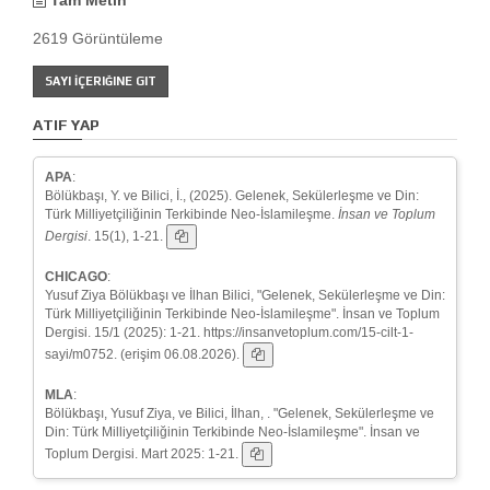
2619 Görüntüleme
SAYI İÇERIĞINE GIT
ATIF YAP
APA
:
Bölükbaşı, Y. ve Bilici, İ., (2025). Gelenek, Sekülerleşme ve Din:
Türk Milliyetçiliğinin Terkibinde Neo-İslamileşme.
İnsan ve Toplum
Dergisi
. 15(1), 1-21.
CHICAGO
:
Yusuf Ziya Bölükbaşı ve İlhan Bilici, "Gelenek, Sekülerleşme ve Din:
Türk Milliyetçiliğinin Terkibinde Neo-İslamileşme". İnsan ve Toplum
Dergisi. 15/1 (2025): 1-21. https://insanvetoplum.com/15-cilt-1-
sayi/m0752. (erişim 06.08.2026).
MLA
:
Bölükbaşı, Yusuf Ziya, ve Bilici, İlhan, . "Gelenek, Sekülerleşme ve
Din: Türk Milliyetçiliğinin Terkibinde Neo-İslamileşme". İnsan ve
Toplum Dergisi. Mart 2025: 1-21.