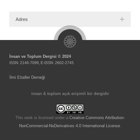
Adres
İnsan ve Toplum Dergisi © 2024
ISSN: 2146-7099, E-ISSN: 2602-2745
İlmi Etüdler Derneği
insan & toplum açık erişimli bir dergidir
This work is licensed under a
Creative Commons Attribution-
NonCommercial-NoDerivatives 4.0 International License
.