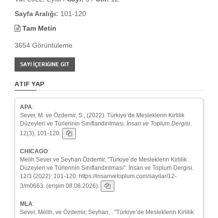
Sayfa Aralığı:
101-120
Tam Metin
3654 Görüntüleme
SAYI İÇERIĞINE GIT
ATIF YAP
APA
:
Sever, M. ve Özdemir, S., (2022). Türkiye’de Mesleklerin Kirlilik
Düzeyleri ve Türlerinin Sınıflandırılması.
İnsan ve Toplum Dergisi
.
12(3), 101-120.
CHICAGO
:
Melih Sever ve Seyhan Özdemir, "Türkiye’de Mesleklerin Kirlilik
Düzeyleri ve Türlerinin Sınıflandırılması". İnsan ve Toplum Dergisi.
12/3 (2022): 101-120. https://insanvetoplum.com/sayilar/12-
3/m0663. (erişim 08.08.2026).
MLA
:
Sever, Melih, ve Özdemir, Seyhan, . "Türkiye’de Mesleklerin Kirlilik