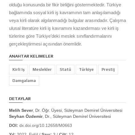
olduğu konusunda bir fikir birliğini göstermektedir. Türkiye
bağlamında sosyal kirli iş kavramının tam anlaşılamadığı
veya kirli olarak algılanmadığı bulgular arasındadır. Çalışma
ulusal literatüre kirli iş kavramını kazandırması ve kirli iş
türlerine göre Türkiye’deki meslek sınıflandırmalarını
gerçekleştirmesi açısından önemlidir.
ANAHTAR KELIMELER
Kirli Iş
Meslekler
Statü
Türkiye
Prestij
Damgalama
DETAYLAR
Melih Sever
, Dr. Öğr. Üyesi, Süleyman Demirel Üniversitesi
Seyhan Özdemir
, Dr., Süleyman Demirel Üniversitesi
DOI:
dx.doi.org/10.12658/M0663
Yıl:
2022, Eylül /
Sayı:
3 /
Cilt:
12