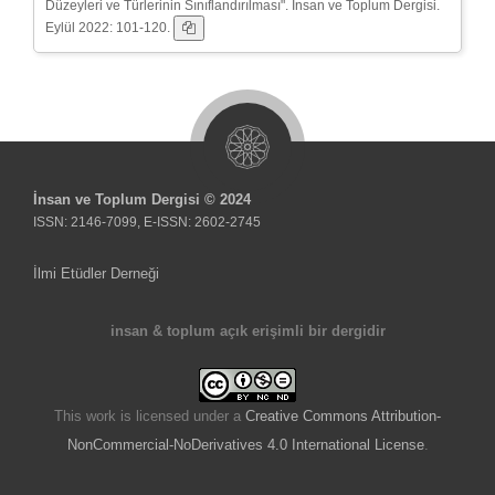
Düzeyleri ve Türlerinin Sınıflandırılması". İnsan ve Toplum Dergisi.
Eylül 2022: 101-120.
İnsan ve Toplum Dergisi © 2024
ISSN: 2146-7099, E-ISSN: 2602-2745
İlmi Etüdler Derneği
insan & toplum açık erişimli bir dergidir
This work is licensed under a
Creative Commons Attribution-
NonCommercial-NoDerivatives 4.0 International License
.