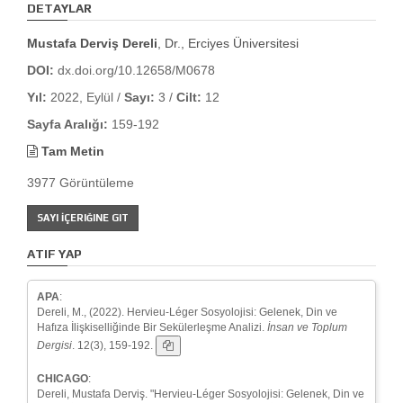
DETAYLAR
Mustafa Derviş Dereli
, Dr., Erciyes Üniversitesi
DOI:
dx.doi.org/10.12658/M0678
Yıl:
2022, Eylül /
Sayı:
3 /
Cilt:
12
Sayfa Aralığı:
159-192
Tam Metin
3977 Görüntüleme
SAYI İÇERIĞINE GIT
ATIF YAP
APA
:
Dereli, M., (2022). Hervieu-Léger Sosyolojisi: Gelenek, Din ve
Hafıza İlişkiselliğinde Bir Sekülerleşme Analizi.
İnsan ve Toplum
Dergisi
. 12(3), 159-192.
CHICAGO
:
Dereli, Mustafa Derviş. "Hervieu-Léger Sosyolojisi: Gelenek, Din ve