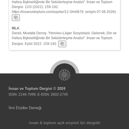
Hafıza İlişkiselliğinde Bir Sekülerleşme Analizi". İnsan ve Toplum
Dergisi. 12/3 (2022): 159-192.
https://insanvetoplum.com/sayilar/12-3/m0678. (erişim 07.08.2026).
MLA
:
Dereli, Mustafa Derviş. "Hervieu-Léger Sosyolojisi: Gelenek, Din ve
Hafıza İlişkiselliğinde Bir Sekülerleşme Analizi". İnsan ve Toplum
Dergisi. Eylül 2022: 159-192.
İnsan ve Toplum Dergisi © 2024
ISSN: 2146-7099, E-ISSN: 2602-2745
İlmi Etüdler Derneği
insan & toplum açık erişimli bir dergidir