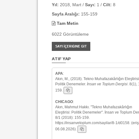
Yıl:
2018, Mart /
Sayı:
1 /
Cilt:
8
Sayfa Aralığı:
155-159
Tam Metin
6022 Görüntüleme
SAYI İÇERIĞINE GIT
ATIF YAP
APA
:
Akın, M., (2018). Tekno Muhafazakârlığın Eleştirisi
Politik Denemeler.
İnsan ve Toplum Dergisi
. 8(1),
159.
CHICAGO
:
Akın, Mahmut Hakkı. "Tekno Muhafazakârlığın
Eleştirisi: Politik Denemeler". İnsan ve Toplum Der
8/1 (2018): 155-159.
https://insanvetoplum.com/sayilar/8-1/d0158. (eri
06.08.2026).