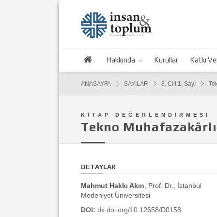
Hakkında
Kurullar
Katkı Ve
ANASAYFA
SAYILAR
8. Cilt 1. Sayı
Tek
KITAP DEĞERLENDIRMESI
Tekno Muhafazakârlığ
DETAYLAR
Mahmut Hakkı Akın
, Prof. Dr., İstanbul
Medeniyet Üniversitesi
DOI:
dx.doi.org/10.12658/D0158