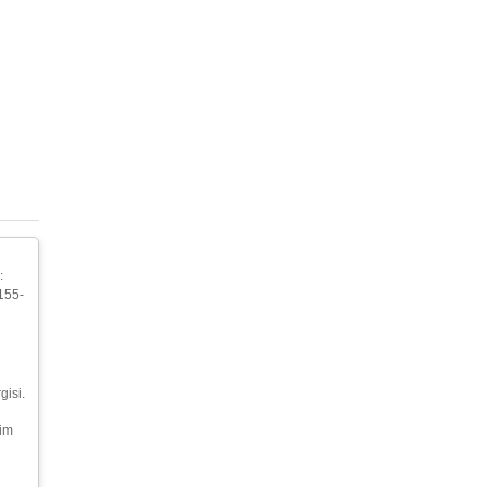
:
 155-
gisi.
şim