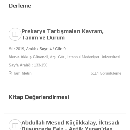
Derleme
Prekarya Tartışmaları Kavram,
Tanım ve Durum
Yıl:
2019, Aralık /
Sayı:
4 /
Cilt:
9
Merve Akkuş Güvendi
, Arş. Gör., İstanbul Medeniyet Üniversitesi
Sayfa Aralığı:
133-150
Tam Metin
5114 Görüntüleme
Kitap Değerlendirmesi
Abdullah Mesud Küçükkalay, İktisadi
Düşüncede Faiz - Antik Yunan’dan