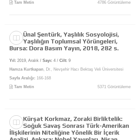
Tam Metin
4786 Görüntüleme
Ünal Şentürk, Yaşlılık Sosyolojisi,
Yaşlılığın Toplumsal Yörüngeleri,
Bursa: Dora Basım Yayın, 2018, 282 s.
Yıl:
2019, Aralık /
Sayı:
4 /
Cilt:
9
Hamza Kurtkapan
, Dr., Nevşehir Hacı Bektaş Veli Üniversitesi
Sayfa Aralığı:
166-168
Tam Metin
5371 Görüntüleme
Kürşat Korkmaz, Zoraki Birliktelik:
Soğuk Savaş Sonrası Türk-Amerikan
İlişkilerinin Niteliğine Yönelik Bir İçerik
Analizi, Ankara: Nobel Yayınları, Nisan