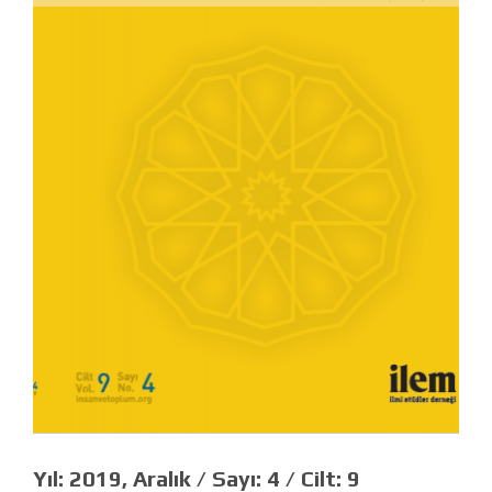
Yıl:
2019, Aralık /
Sayı:
4 /
Cilt:
9