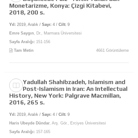
Monetarizme, Konya: Çizgi Kitabevi,
2018, 200 s.
Yıl:
2019, Aralık /
Sayı:
4 /
Cilt:
9
Emre Saygın
, Dr., Marmara Üniversitesi
Sayfa Aralığı:
151-156
Tam Metin
4661 Görüntüleme
Yadullah Shahibzadeh, Islamism and
Post-Islamism in Iran: An Intellectual
History, New York: Palgrave Macmillan,
2016, 265 s.
Yıl:
2019, Aralık /
Sayı:
4 /
Cilt:
9
Haris Ubeyde Dündar
, Arş. Gör., Erciyes Üniversitesi
Sayfa Aralığı:
157-165