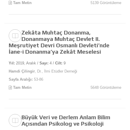
Tam Metin
5139 Görüntüleme
Zekâta Muhtaç Donanma,
Donanmaya Muhtaç Devlet II.
Meşrutiyet Devri Osmanlı Devleti’nde
İane-i Donanma’ya Zekât Meselesi
Yıl:
2019, Aralık /
Sayı:
4 /
Cilt:
9
Hamdi Çilingir
, Dr., İlmi Etüdler Derneği
Sayfa Aralığı:
53-86
Tam Metin
5648 Görüntüleme
Büyük Veri ve Derlem Anlam Bilim
Açısından Psikolog ve Psikoloji