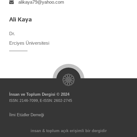
alikaya79@yahoo.com
Ali Kaya
Dr.
Erciyes Üniversitesi
İnsan ve Toplum Dergisi © 2024
ISSN: 2146-7099, E-ISSN: 2602-2745
İlmi Etüdler Derneği
insan & toplum açık erişimli bir dergidir