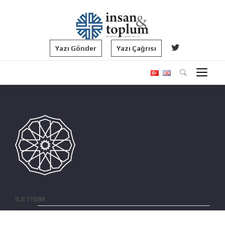
Yazı Gönder
Yazı Çağrısı
İLETIŞIM