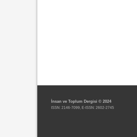
İnsan ve Toplum Dergisi © 2024
ISSN: 2146-7099, E-ISSN: 2602-2745