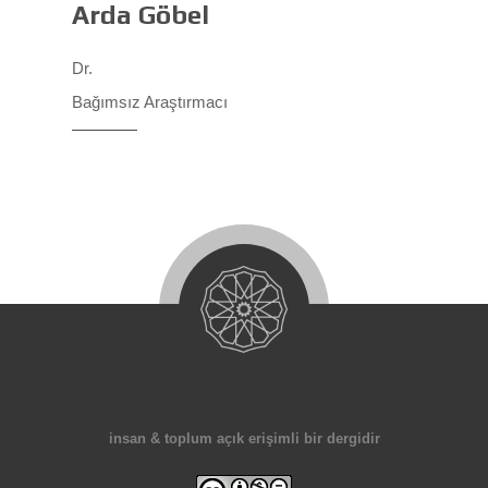
Arda Göbel
Dr.
Bağımsız Araştırmacı
insan & toplum açık erişimli bir dergidir