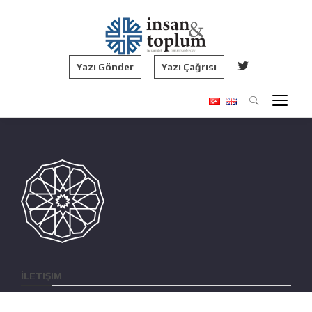
Yazı Gönder
Yazı Çağrısı
İLETIŞIM