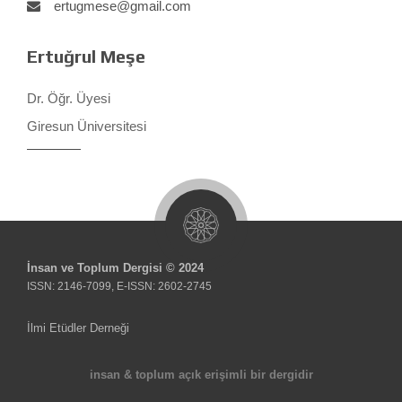
ertugmese@gmail.com
Ertuğrul Meşe
Dr. Öğr. Üyesi
Giresun Üniversitesi
İnsan ve Toplum Dergisi © 2024
ISSN: 2146-7099, E-ISSN: 2602-2745
İlmi Etüdler Derneği
insan & toplum açık erişimli bir dergidir