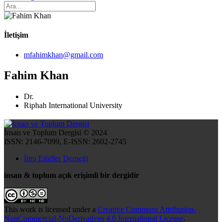
İletişim
mfahimkhan@gmail.com
Fahim Khan
Dr.
Riphah International University
İnsan ve Toplum Dergisi © 2024
ISSN: 2146-7099, E-ISSN: 2602-2745
İlmi Etüdler Derneği
insan & toplum açık erişimli bir dergidir
This work is licensed under a
Creative Commons Attribution-
NonCommercial-NoDerivatives 4.0 International License
.