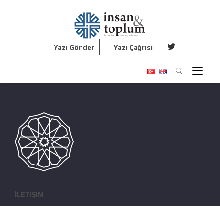
Yazı Gönder
Yazı Çağrısı
İLETIŞIM