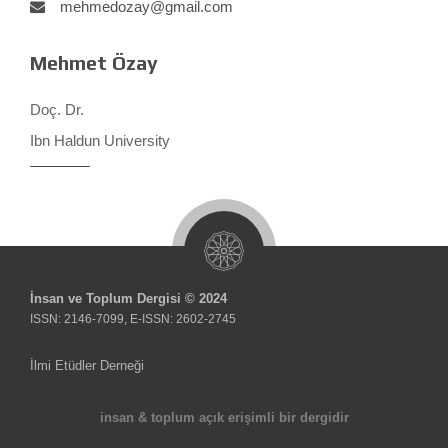
mehmedozay@gmail.com
Mehmet Özay
Doç. Dr.
Ibn Haldun University
İnsan ve Toplum Dergisi © 2024
ISSN: 2146-7099, E-ISSN: 2602-2745
İlmi Etüdler Derneği
insan & toplum açık erişimli bir dergidir