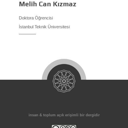
Melih Can Kızmaz
Doktora Öğrencisi
İstanbul Teknik Üniversitesi
insan & toplum açık erişimli bir dergidir