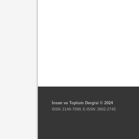
İnsan ve Toplum Dergisi © 2024
ISSN: 2146-7099, E-ISSN: 2602-2745