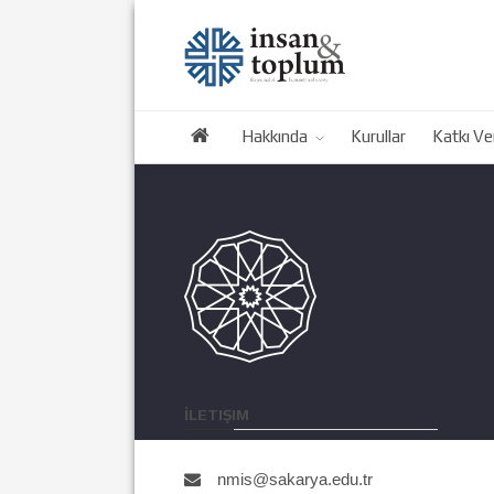
Hakkında
Kurullar
Katkı Ve
İLETIŞIM
nmis@sakarya.edu.tr