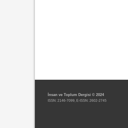
İnsan ve Toplum Dergisi © 2024
ISSN: 2146-7099, E-ISSN: 2602-2745