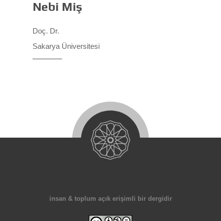
Nebi Miş
Doç. Dr.
Sakarya Üniversitesi
insan & toplum açık erişimli bir dergidir