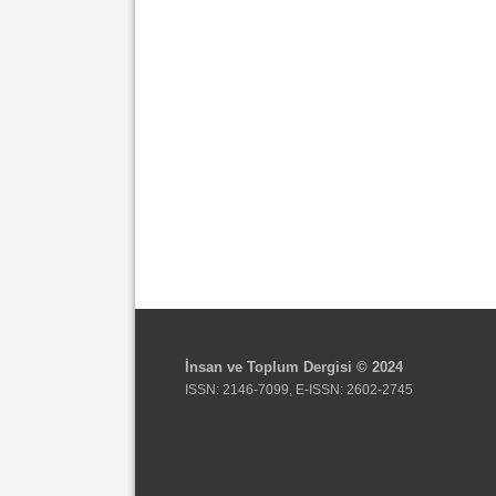
İnsan ve Toplum Dergisi © 2024
ISSN: 2146-7099, E-ISSN: 2602-2745