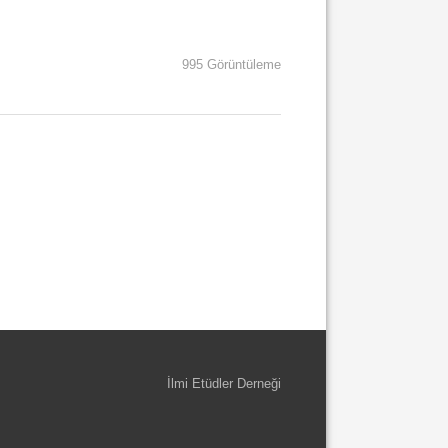
995 Görüntüleme
İlmi Etüdler Derneği