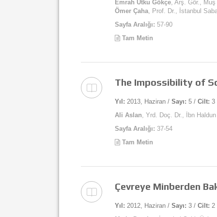
Emrah Utku Gökçe
, Arş. Gör., Muş
Ömer Çaha
, Prof. Dr., İstanbul Sab
Sayfa Aralığı:
57-90
Tam Metin
The Impossibility of S
Yıl:
2013, Haziran /
Sayı:
5 /
Cilt:
3
Ali Aslan
, Yrd. Doç. Dr., İbn Haldun
Sayfa Aralığı:
37-54
Tam Metin
Çevreye Minberden Ba
Yıl:
2012, Haziran /
Sayı:
3 /
Cilt:
2