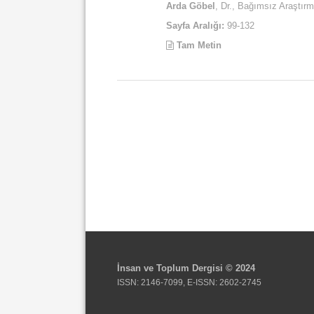
Arda Göbel
, Dr., Bağımsız Araştır
Sayfa Aralığı:
99-132
Tam Metin
İnsan ve Toplum Dergisi © 2024
ISSN: 2146-7099, E-ISSN: 2602-2745