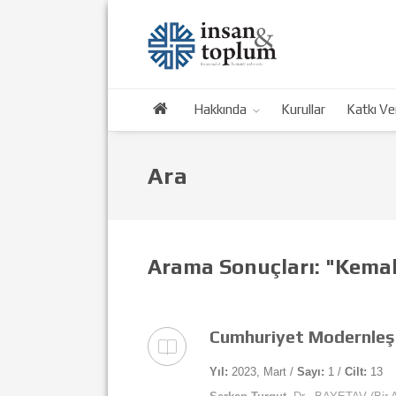
Hakkında
Kurullar
Katkı Ve
Ara
Arama Sonuçları: "Kema
Cumhuriyet Modernleşm
Yıl:
2023, Mart /
Sayı:
1 /
Cilt:
13