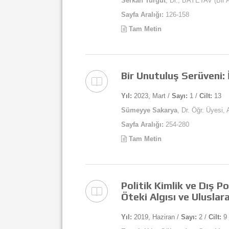
Serkan Turgut
, Dr., BAYETAV (Bir 
Sayfa Aralığı:
126-158
Tam Metin
Bir Unutuluş Serüveni: 
Yıl:
2023, Mart /
Sayı:
1 /
Cilt:
13
Sümeyye Sakarya
, Dr. Öğr. Üyesi,
Sayfa Aralığı:
254-280
Tam Metin
Politik Kimlik ve Dış P
Öteki Algısı ve Ulusla
Yıl:
2019, Haziran /
Sayı:
2 /
Cilt:
9