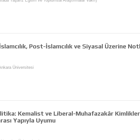
Arada Yaşarız Eğitim ve Toplumsal Araştırmalar Vakfı)
İslamcılık, Post-İslamcılık ve Siyasal Üzerine Not
 Ankara Üniversitesi
olitika: Kemalist ve Liberal-Muhafazakâr Kimlikler
rarası Yapıyla Uyumu