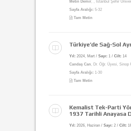
Metin Demir
, , İstanbul Şehir Üniver
Sayfa Aralığı:
5-32
Tam Metin
Türkiye’de Sağ-Sol Ayr
Yıl:
2024, Mart /
Sayı:
1 /
Cilt:
14
Candaş Can
, Dr. Öğr. Üyesi, Sinop 
Sayfa Aralığı:
1-30
Tam Metin
Kemalist Tek-Parti Yön
1937 Tarihli Anayasa D
Yıl:
2026, Haziran /
Sayı:
2 /
Cilt:
1