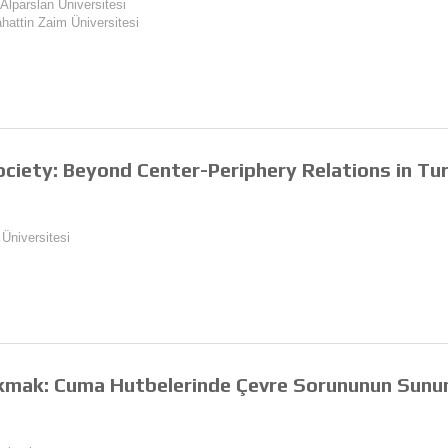
 Alparslan Üniversitesi
ahattin Zaim Üniversitesi
ociety: Beyond Center-Periphery Relations in Tu
 Üniversitesi
kmak: Cuma Hutbelerinde Çevre Sorununun Sun