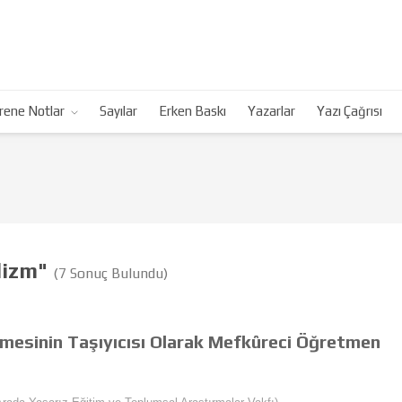
rene Notlar
Sayılar
Erken Baskı
Yazarlar
Yazı Çağrısı
lizm"
(7 Sonuç Bulundu)
esinin Taşıyıcısı Olarak Mefkûreci Öğretmen