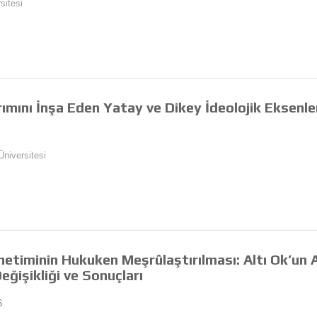
sitesi
ımını İnşa Eden Yatay ve Dikey İdeolojik Eksenler
Üniversitesi
etiminin Hukuken Meşrûlaştırılması: Altı Ok’un
eğişikliği ve Sonuçları
6