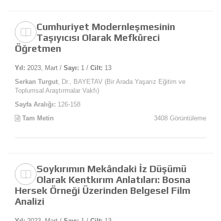
Cumhuriyet Modernleşmesinin
Taşıyıcısı Olarak Mefkûreci
Öğretmen
Yıl:
2023, Mart /
Sayı:
1 /
Cilt:
13
Serkan Turgut
, Dr., BAYETAV (Bir Arada Yaşarız Eğitim ve
Toplumsal Araştırmalar Vakfı)
Sayfa Aralığı:
126-158
Tam Metin
3408 Görüntüleme
Soykırımın Mekândaki İz Düşümü
Olarak Kentkırım Anlatıları: Bosna
Hersek Örneği Üzerinden Belgesel Film
Analizi
Yıl:
2023, Mart /
Sayı:
1 /
Cilt:
13