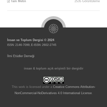
Tam Metin
2535 Görüntüleme
İnsan ve Toplum Dergisi © 2024
ISSN: 2146-7099, E-ISSN: 2602-2745
İlmi Etüdler Derneği
insan & toplum açık erişimli bir dergidir
This work is licensed under a
Creative Commons Attribution-
NonCommercial-NoDerivatives 4.0 International License
.