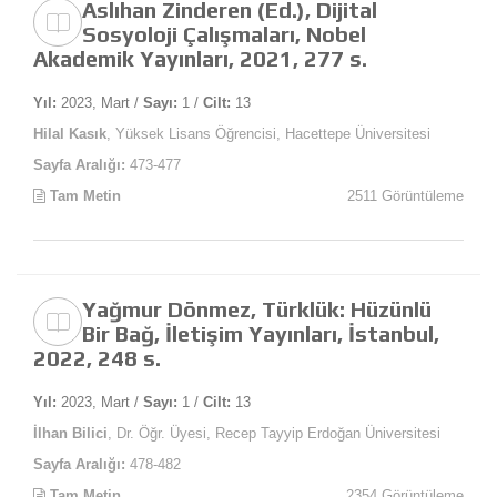
Aslıhan Zinderen (Ed.), Dijital
Sosyoloji Çalışmaları, Nobel
Akademik Yayınları, 2021, 277 s.
Yıl:
2023, Mart /
Sayı:
1 /
Cilt:
13
Hilal Kasık
, Yüksek Lisans Öğrencisi, Hacettepe Üniversitesi
Sayfa Aralığı:
473-477
Tam Metin
2511 Görüntüleme
Yağmur Dönmez, Türklük: Hüzünlü
Bir Bağ, İletişim Yayınları, İstanbul,
2022, 248 s.
Yıl:
2023, Mart /
Sayı:
1 /
Cilt:
13
İlhan Bilici
, Dr. Öğr. Üyesi, Recep Tayyip Erdoğan Üniversitesi
Sayfa Aralığı:
478-482
Tam Metin
2354 Görüntüleme