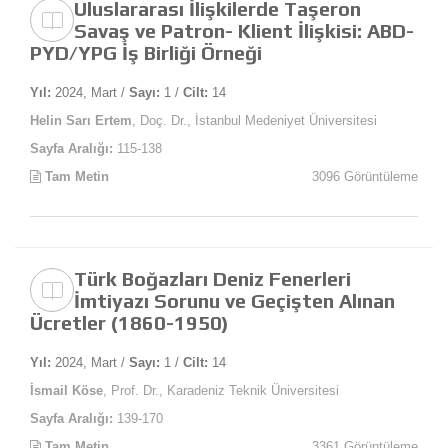
Uluslararası İlişkilerde Taşeron
Savaş ve Patron- Klient İlişkisi: ABD-
PYD/YPG İş Birliği Örneği
Yıl:
2024, Mart /
Sayı:
1 /
Cilt:
14
Helin Sarı Ertem
, Doç. Dr., İstanbul Medeniyet Üniversitesi
Sayfa Aralığı:
115-138
Tam Metin
3096 Görüntüleme
Türk Boğazları Deniz Fenerleri
İmtiyazı Sorunu ve Geçişten Alınan
Ücretler (1860-1950)
Yıl:
2024, Mart /
Sayı:
1 /
Cilt:
14
İsmail Köse
, Prof. Dr., Karadeniz Teknik Üniversitesi
Sayfa Aralığı:
139-170
Tam Metin
3361 Görüntüleme