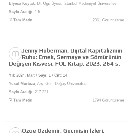
Elyesa Koytak
, Dr. Öğr. Üyesi, İstanbul Medeniyet Üniversitesi
Sayfa Aralığı:
1-5
Tam Metin
2061 Görüntüleme
Jenny Huberman, Dijital Kapitalizmin
Ruhu: Emek, Sermaye ve Sömürünün
Değişen Kisvesi, FOL Kitap, 2023, 264 s.
Yıl:
2024, Mart /
Sayı:
1 /
Cilt:
14
Yusuf Murteza
, Arş. Gör., Doğuş Üniversitesi
Sayfa Aralığı:
217-221
Tam Metin
1794 Görüntüleme
Özge Özdemir, Geçmişin İzleri,