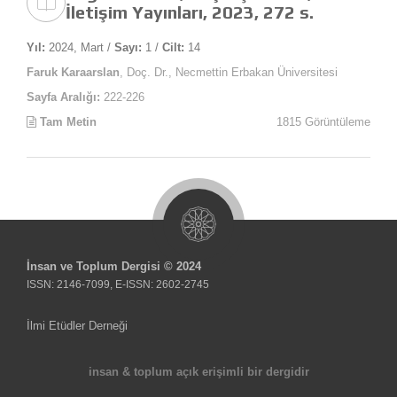
İletişim Yayınları, 2023, 272 s.
Yıl:
2024, Mart /
Sayı:
1 /
Cilt:
14
Faruk Karaarslan
, Doç. Dr., Necmettin Erbakan Üniversitesi
Sayfa Aralığı:
222-226
Tam Metin
1815 Görüntüleme
İnsan ve Toplum Dergisi © 2024
ISSN: 2146-7099, E-ISSN: 2602-2745
İlmi Etüdler Derneği
insan & toplum açık erişimli bir dergidir